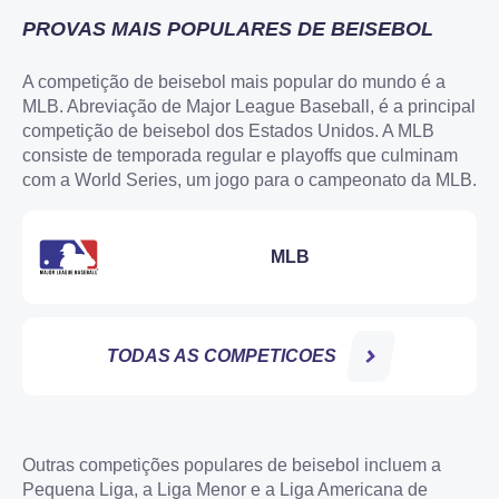
PROVAS MAIS POPULARES DE BEISEBOL
A competição de beisebol mais popular do mundo é a
MLB. Abreviação de Major League Baseball, é a principal
competição de beisebol dos Estados Unidos. A MLB
consiste de temporada regular e playoffs que culminam
com a World Series, um jogo para o campeonato da MLB.
MLB
TODAS AS COMPETICOES
Outras competições populares de beisebol incluem a
Pequena Liga, a Liga Menor e a Liga Americana de