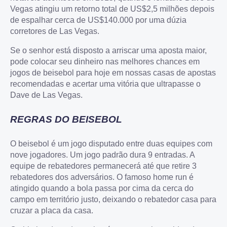
Vegas atingiu um retorno total de US$2,5 milhões depois
de espalhar cerca de US$140.000 por uma dúzia
corretores de Las Vegas.
Se o senhor está disposto a arriscar uma aposta maior,
pode colocar seu dinheiro nas melhores chances em
jogos de beisebol para hoje em nossas casas de apostas
recomendadas e acertar uma vitória que ultrapasse o
Dave de Las Vegas.
REGRAS DO BEISEBOL
O beisebol é um jogo disputado entre duas equipes com
nove jogadores. Um jogo padrão dura 9 entradas. A
equipe de rebatedores permanecerá até que retire 3
rebatedores dos adversários. O famoso home run é
atingido quando a bola passa por cima da cerca do
campo em território justo, deixando o rebatedor casa para
cruzar a placa da casa.