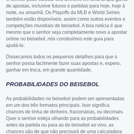
de apostas, inclusive futuros e partidas para hoje, hoje à
noite, ou amanhã. Os Playoffs da MLB e World Series
também estão disponíveis, assim como outros eventos e
competições mundiais de beisebol. A boa notícia é que
mesmo que o senhor seja completamente novo a apostar
online no beisebol, nós construímos este guia para
ajudá-lo.
Dissecamos todos os pequenos detalhes para que o
senhor possa facilmente fazer suas apostas e, espero,
ganhar em troca, em grande quantidade.
PROBABILIDADES DO BEISEBOL
As probabilidades no beisebol podem ser apresentadas
em um dos três formatos principais. Isso significa
chances de linha de dinheiro, fracionárias, ou decimais.
Quer o senhor esteja olhando para as probabilidades
antes da partida ou para as do beisebol ao vivo, as
chances são de que não precisará de uma calculadora