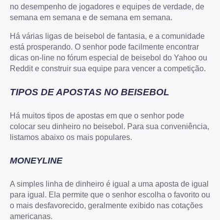
no desempenho de jogadores e equipes de verdade, de
semana em semana e de semana em semana.
Há várias ligas de beisebol de fantasia, e a comunidade
está prosperando. O senhor pode facilmente encontrar
dicas on-line no fórum especial de beisebol do Yahoo ou
Reddit e construir sua equipe para vencer a competição.
TIPOS DE APOSTAS NO BEISEBOL
Há muitos tipos de apostas em que o senhor pode
colocar seu dinheiro no beisebol. Para sua conveniência,
listamos abaixo os mais populares.
MONEYLINE
A simples linha de dinheiro é igual a uma aposta de igual
para igual. Ela permite que o senhor escolha o favorito ou
o mais desfavorecido, geralmente exibido nas cotações
americanas.