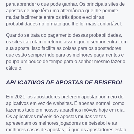
para aprender o que pode ganhar. Os principais sites de
apostas de hoje têm uma alternância que lhe permite
mudar facilmente entre os três tipos e exibir as
probabilidades no formato que lhe for mais confortável.
Quando se trata do pagamento dessas probabilidades,
os sites calculam o retorno assim que o senhor entra com
sua aposta. Isso facilita as coisas para os apostadores
que estão sempre indo para os melhores pagamentos e
poupa um pouco de tempo para o senhor mesmo fazer o
cálculo.
APLICATIVOS DE APOSTAS DE BEISEBOL
Em 2021, os apostadores preferem apostar por meio de
aplicativos em vez de websites. É apenas normal, como
fazemos tudo em nossos aparelhos móveis hoje em dia.
Os aplicativos móveis de apostas muitas vezes
apresentam os melhores jogadores de beisebol e as
melhores casas de apostas, já que os apostadores estão