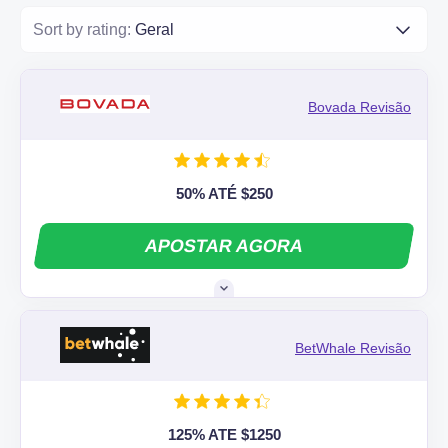
Sort by rating:
Geral
Ao explorar nossas ofertas de apostas, lembre-se de
apostar com responsabilidade. Estabeleça limites para seus
gastos e para o tempo gasto com o jogo. Lembre-se de
apostar com cautela e usar somente fundos que você possa
Bovada Revisão
se dar ao luxo de perder. O jogo traz riscos inerentes e não
há garantias de vitória. É importante encarar o jogo como
entretenimento e não como um meio de ganhar dinheiro.
Para obter mais informações sobre práticas de jogo
responsável, incluindo dicas para reconhecer
50% ATÉ $250
comportamentos problemáticos e estratégias para manter o
controle, visite nossa
seção de jogo responsável
. Se estiver
preocupado com seus hábitos de jogo, procure serviços de
APOSTAR AGORA
apoio profissional para obter assistência:
gambleaware.org
,
gamblingtherapy.org
.
BetWhale Revisão
125% ATE $1250