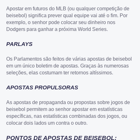
Apostar em futuros do MLB (ou qualquer competição de
beisebol) significa prever qual equipe vai até o fim. Por
exemplo, o senhor pode colocar seu dinheiro nos
Dodgers para ganhar a próxima World Series.
PARLAYS
Os Parlamentos são feitos de várias apostas de beisebol
em um único boletim de apostas. Graças às numerosas
seleções, elas costumam ter retornos altíssimos.
APOSTAS PROPULSORAS
As apostas de propaganda ou propostas sobre jogos de
beisebol permitem ao senhor apostar em estatísticas
específicas, nas estatísticas combinadas dos jogos, ou
colocar dois lados um contra o outro.
PONTOS DE APOSTAS DE BEISEBOL;