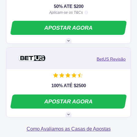
50% ATE $200
Aplicam-se os T&Cs
APOSTAR AGORA
BetUS Revisão
100% ATÉ $2500
APOSTAR AGORA
Como Avaliamos as Casas de Apostas