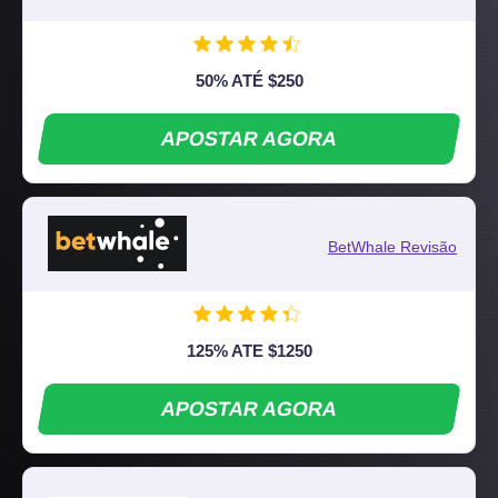
azar em sua jurisdição antes de prosseguir.
Divulgação de publicidade
Observe que alguns dos links nesta página
50% ATÉ $250
são links de afiliados. Isso significa que
podemos receber uma comissão se você
abrir novos depósitos por meio desses
APOSTAR AGORA
links. No entanto, nossas recomendações
são independentes e têm como objetivo
ajudá-lo a fazer escolhas de apostas bem
informadas. Sua privacidade é importante
para nós. Para obter informações sobre
BetWhale Revisão
como lidamos com seus dados pessoais,
consulte nossa
política de privacidade
.
Jogo responsável
Ao explorar nossas ofertas de apostas,
125% ATE $1250
lembre-se de apostar com
responsabilidade. Estabeleça limites para
seus gastos e para o tempo gasto com o
APOSTAR AGORA
jogo. Lembre-se de apostar com cautela e
usar somente fundos que você possa se
dar ao luxo de perder. O jogo traz riscos
inerentes e não há garantias de vitória. É