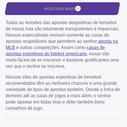
All our recommended bookmakers are
MOSTRAR MAIS
licensed and safe.
Todas as revisões das apostas desportivas de beisebol
de nossa lista são totalmente transparentes e imparciais.
Nossos especialistas revisam somente as casas de
apostas respeitáveis que permitem ao senhor
aposta na
MLB
e outras competições. Assim como
casas de
apostas esportivos do futebol americano
, essas são
muito fáceis de se inscrever e bastante gratificantes uma
vez que o senhor se inscreva.
Nossos sites de apostas esportivas de beisebol
recomendados têm as melhores chances e uma grande
variedade de tipos de apostas também. Desde a linha de
dinheiro até as salas de jogos e mais além, o senhor
pode apostar em todas elas e obter também bons
conselhos de jogo.