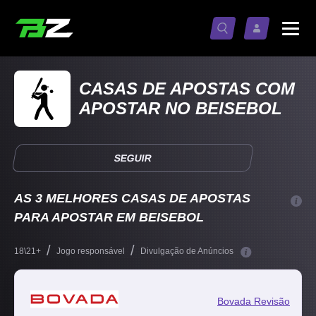
CASAS DE APOSTAS COM
APOSTAR NO BEISEBOL
SEGUIR
AS 3 MELHORES CASAS DE APOSTAS
PARA APOSTAR EM BEISEBOL
/
/
18\21+
Jogo responsável
Divulgação de Anúncios
18+
Certifique-se de que você tem idade legal
Bovada Revisão
para participar de atividades de jogos de