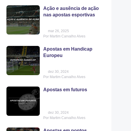
com cautela e usar somente fundos
Ação e ausência de ação
que você possa se dar ao luxo de
perder. O jogo traz riscos inerentes e
nas apostas esportivas
não há garantias de vitória. É
importante encarar o jogo como
entretenimento e não como um meio
mar 26, 2025
de ganhar dinheiro. Para obter mais
Por
Martim Carvalho Alves
informações sobre práticas de jogo
responsável, incluindo dicas para
Apostas em Handicap
reconhecer comportamentos
Europeu
problemáticos e estratégias para
manter o controle, visite nossa
seção
de jogo responsável
. Se estiver
dez 30, 2024
preocupado com seus hábitos de jogo,
Por
Martim Carvalho Alves
procure serviços de apoio profissional
para obter assistência:
Apostas em futuros
gambleaware.org
,
gamblingtherapy.org
.
dez 30, 2024
Por
Martim Carvalho Alves
Apostas em pontos