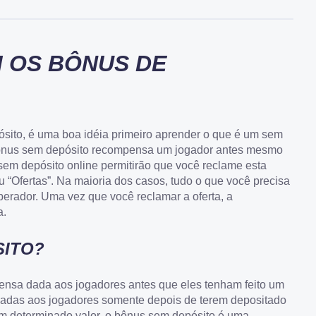
 OS BÔNUS DE
ósito, é uma boa idéia primeiro aprender o que é um sem
bônus sem depósito recompensa um jogador antes mesmo
 sem depósito online permitirão que você reclame esta
 “Ofertas”. Na maioria dos casos, tudo o que você precisa
 operador. Uma vez que você reclamar a oferta, a
a.
SITO?
nsa dada aos jogadores antes que eles tenham feito um
dadas aos jogadores somente depois de terem depositado
 um determinado valor, o bônus sem depósito é uma