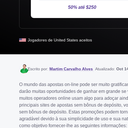
50% até $250
Jogadores de United States aceitos
Atualizado:
Oct 1
Escrito por:
Martim Carvalho Alves
O mundo das apostas on-line pode ser muito gratifica
darão muitas oportunidades de ganhar em grande se v
muitos operadores online usam algo para adoçar ain
principais sites de apostas sem bônus de depósito, vo
sem bônus de depósito. Estas promoções podem tornar
agradável devido à sua simplicidade de uso e sua nat
como objetivo fornecer-lhe as seguintes informações: