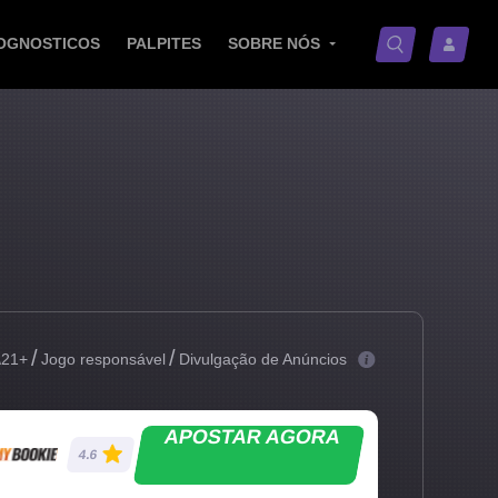
OGNOSTICOS
PALPITES
SOBRE NÓS
/
/
\21+
Jogo responsável
Divulgação de Anúncios
18+
Certifique-se de que você tem idade
APOSTAR AGORA
legal para participar de atividades de
4.6
jogos de azar em sua jurisdição antes
de prosseguir.