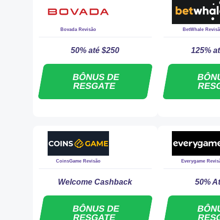
Certifique-se de que você tem idade legal para participar
prosseguir.
4.6
Bovada Revisão
BetWhale Revis
Divulgação de publicidade
Observe que alguns dos links nesta página são links de a
50% até $250
125% at
você abrir novos depósitos por meio desses links. No 
objetivo ajudá-lo a fazer escolhas de apostas bem inform
BÔNUS DE
BÔN
informações sobre como lidamos com seus dados pessoa
RESGATE
RES
Jogo responsável
Ao explorar nossas ofertas de apostas, lembre-se de apo
e para o tempo gasto com o jogo. Lembre-se de apostar
luxo de perder. O jogo traz riscos inerentes e não há gar
entretenimento e não como um meio de ganhar dinheiro. 
4.5
responsável, incluindo dicas para reconhecer comportamen
nossa
seção de jogo responsável
. Se estiver preocupado
CoinsGame Revisão
Everygame Revis
profissional para obter assistência:
gambleaware.org
,
gam
Welcome Cashback
50% At
BÔNUS DE
BÔN
RESGATE
RES