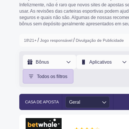
Infelizmente, não é raro que novos sites de apostas 
usar. As revisões das carteiras esportivas podem ajud
seguros e quais não são. Algumas de nossas recome
bônus sem depósito geralmente apresentados em seu s
/
/
Jogo responsável
Divulgação de Publicidade
18\21+
18+
Certifique-se de que você tem idade legal para participar
Bônus
Aplicativos
prosseguir.
Divulgação de publicidade
Todos os filtros
Observe que alguns dos links nesta página são links de a
você abrir novos depósitos por meio desses links. No 
objetivo ajudá-lo a fazer escolhas de apostas bem inform
informações sobre como lidamos com seus dados pessoa
Geral
CASA DE APOSTA
Jogo responsável
Ao explorar nossas ofertas de apostas, lembre-se de apo
e para o tempo gasto com o jogo. Lembre-se de apostar