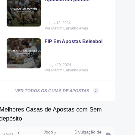
nov 13, 2024
Por
Martim Carvalho Alves
FIP Em Apostas Beisebol
ago 29, 2024
Por
Martim Carvalho Alves
VER TODOS OS GUIAS DE APOSTAS
Melhores Casas de Apostas com Sem
depósito
Jogo
Divulgação de
/
/
18\21+