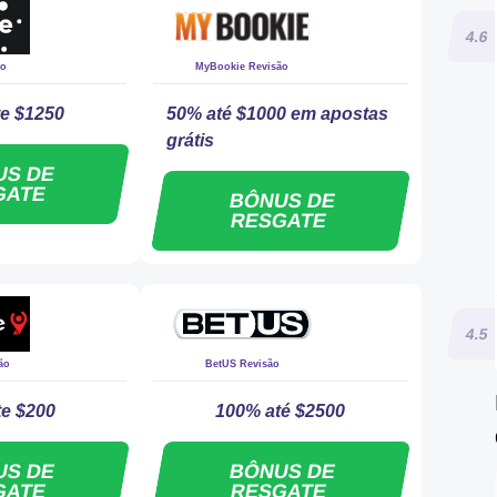
 de atividades de jogos de azar em sua jurisdição antes de
4.3
4.6
ão
MyBookie Revisão
filiados. Isso significa que podemos receber uma comissão se
e $1250
50% até $1000 em apostas
entanto, nossas recomendações são independentes e têm como
grátis
adas. Sua privacidade é importante para nós. Para obter
US DE
is, consulte nossa
política de privacidade
.
GATE
BÔNUS DE
RESGATE
star com responsabilidade. Estabeleça limites para seus gastos
 com cautela e usar somente fundos que você possa se dar ao
antias de vitória. É importante encarar o jogo como
Para obter mais informações sobre práticas de jogo
4.5
4.5
tos problemáticos e estratégias para manter o controle, visite
 com seus hábitos de jogo, procure serviços de apoio
ão
BetUS Revisão
blingtherapy.org
.
e $200
100% até $2500
US DE
BÔNUS DE
GATE
RESGATE