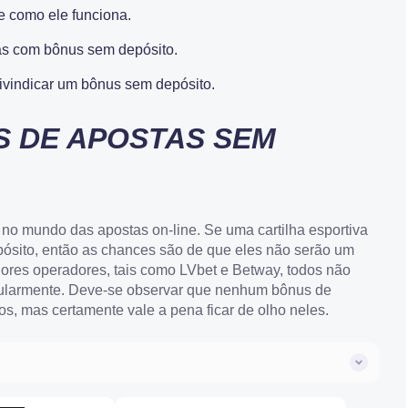
 como ele funciona.
tas com bônus sem depósito.
ivindicar um bônus sem depósito.
S DE APOSTAS SEM
o mundo das apostas on-line. Se uma cartilha esportiva
epósito, então as chances são de que eles não serão um
res operadores, tais como LVbet e Betway, todos não
ularmente. Deve-se observar que nenhum bônus de
s, mas certamente vale a pena ficar de olho neles.