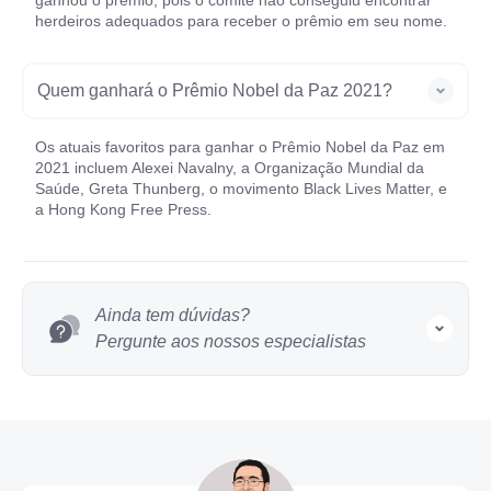
ganhou o prêmio, pois o comitê não conseguiu encontrar
herdeiros adequados para receber o prêmio em seu nome.
Quem ganhará o Prêmio Nobel da Paz 2021?
Os atuais favoritos para ganhar o Prêmio Nobel da Paz em
2021 incluem Alexei Navalny, a Organização Mundial da
Saúde, Greta Thunberg, o movimento Black Lives Matter, e
a Hong Kong Free Press.
Ainda tem dúvidas?
Pergunte aos nossos especialistas