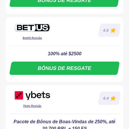
BÔNUS DE RESGATE
4.5
BetUS Revisão
100% até $2500
BÔNUS DE RESGATE
4.4
Ybets Revisão
Pacote de Bônus de Boas-Vindas de 250%, até
20.700 BRL + 150 FS