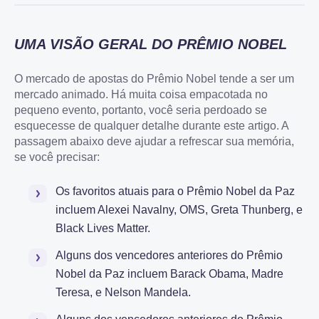
UMA VISÃO GERAL DO PRÊMIO NOBEL
O mercado de apostas do Prêmio Nobel tende a ser um
mercado animado. Há muita coisa empacotada no
pequeno evento, portanto, você seria perdoado se
esquecesse de qualquer detalhe durante este artigo. A
passagem abaixo deve ajudar a refrescar sua memória,
se você precisar:
Os favoritos atuais para o Prêmio Nobel da Paz
incluem Alexei Navalny, OMS, Greta Thunberg, e
Black Lives Matter.
Alguns dos vencedores anteriores do Prêmio
Nobel da Paz incluem Barack Obama, Madre
Teresa, e Nelson Mandela.