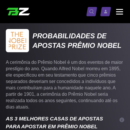
PROBABILIDADES DE
APOSTAS PRÊMIO NOBEL
A cerimônia do Prêmio Nobel é um dos eventos de maior
prestígio do ano. Quando Alfred Nobel morreu em 1895,
ele especificou em seu testamento que cinco prêmios
separados deveriam ser concedidos a indivíduos que
mais contribuíram para a humanidade naquele ano. A
partir de 1901, a cerimônia do Prêmio Nobel seria
realizada todos os anos seguintes, continuando até os
dias atuais.
AS 3 MELHORES CASAS DE APOSTAS
PARA APOSTAR EM PRÊMIO NOBEL