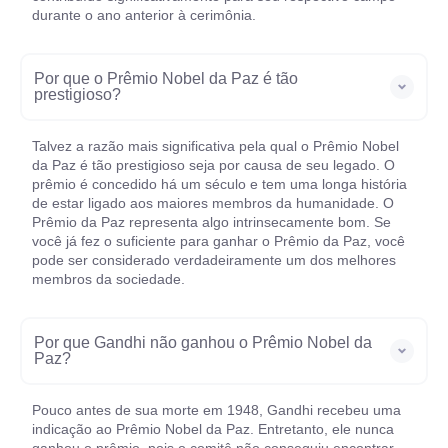
durante o ano anterior à cerimônia.
Por que o Prêmio Nobel da Paz é tão
prestigioso?
Talvez a razão mais significativa pela qual o Prêmio Nobel
da Paz é tão prestigioso seja por causa de seu legado. O
prêmio é concedido há um século e tem uma longa história
de estar ligado aos maiores membros da humanidade. O
Prêmio da Paz representa algo intrinsecamente bom. Se
você já fez o suficiente para ganhar o Prêmio da Paz, você
pode ser considerado verdadeiramente um dos melhores
membros da sociedade.
Por que Gandhi não ganhou o Prêmio Nobel da
Paz?
Pouco antes de sua morte em 1948, Gandhi recebeu uma
indicação ao Prêmio Nobel da Paz. Entretanto, ele nunca