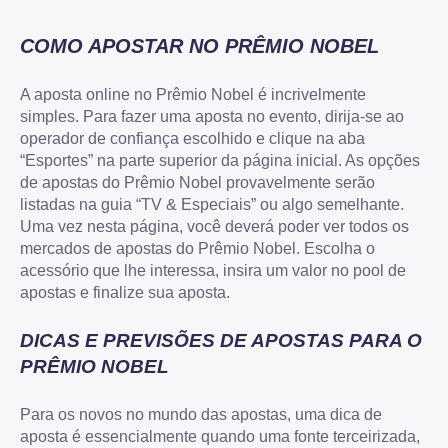
COMO APOSTAR NO PRÊMIO NOBEL
A aposta online no Prêmio Nobel é incrivelmente
simples. Para fazer uma aposta no evento, dirija-se ao
operador de confiança escolhido e clique na aba
“Esportes” na parte superior da página inicial. As opções
de apostas do Prêmio Nobel provavelmente serão
listadas na guia “TV & Especiais” ou algo semelhante.
Uma vez nesta página, você deverá poder ver todos os
mercados de apostas do Prêmio Nobel. Escolha o
acessório que lhe interessa, insira um valor no pool de
apostas e finalize sua aposta.
DICAS E PREVISÕES DE APOSTAS PARA O
PRÊMIO NOBEL
Para os novos no mundo das apostas, uma dica de
aposta é essencialmente quando uma fonte terceirizada,