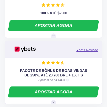
100% ATÉ $2500
APOSTAR AGORA
Ybets Revisão
PACOTE DE BÔNUS DE BOAS-VINDAS
DE 250%, ATÉ 20.700 BRL + 150 FS
Aplicam-se os T&Cs
APOSTAR AGORA