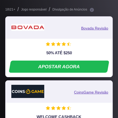
/
/
18\21+
Jogo responsável
Divulgação de Anúncios
18+
Certifique-se de que você tem idade legal
Bovada Revisão
para participar de atividades de jogos de
azar em sua jurisdição antes de prosseguir.
Divulgação de publicidade
Observe que alguns dos links nesta página
50% ATÉ $250
são links de afiliados. Isso significa que
podemos receber uma comissão se você
abrir novos depósitos por meio desses
APOSTAR AGORA
links. No entanto, nossas recomendações
são independentes e têm como objetivo
ajudá-lo a fazer escolhas de apostas bem
informadas. Sua privacidade é importante
para nós. Para obter informações sobre
CoinsGame Revisão
como lidamos com seus dados pessoais,
consulte nossa
política de privacidade
.
Jogo responsável
Ao explorar nossas ofertas de apostas,
WELCOME CASHBACK