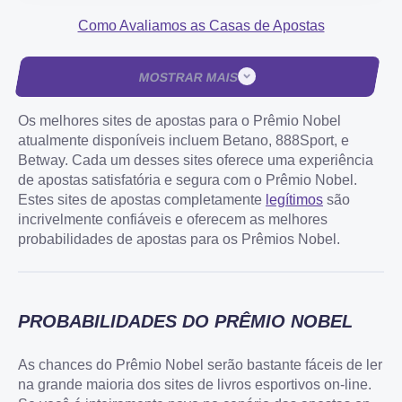
Como Avaliamos as Casas de Apostas
All our recommended bookmakers are
MOSTRAR MAIS
licensed and safe.
Os melhores sites de apostas para o Prêmio Nobel
atualmente disponíveis incluem Betano, 888Sport, e
Betway. Cada um desses sites oferece uma experiência
de apostas satisfatória e segura com o Prêmio Nobel.
Estes sites de apostas completamente
legítimos
são
incrivelmente confiáveis e oferecem as melhores
probabilidades de apostas para os Prêmios Nobel.
PROBABILIDADES DO PRÊMIO NOBEL
As chances do Prêmio Nobel serão bastante fáceis de ler
na grande maioria dos sites de livros esportivos on-line.