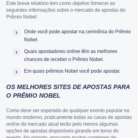
Este breve relatório tem como objetivo fornecer as
seguintes informações sobre o mercado de apostas do
Prêmio Nobel:
Onde você pode apostar na cerimônia do Prêmio
Nobel.
Quais apostadores online têm as melhores
chances de receber o Prêmio Nobel.
Em quais prêmios Nobel você pode apostar.
OS MELHORES SITES DE APOSTAS PARA
O PRÊMIO NOBEL
Como deve ser esperado de qualquer evento popular no
mundo moderno, praticamente todas as casas de apostas
online do mercado atual terão pelo menos algumas
opções de apostas disponíveis girando em torno do
evento. No entanto, enquanto muitos corretores de