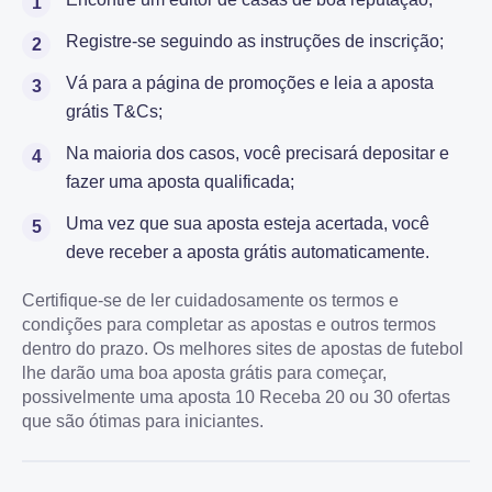
Registre-se seguindo as instruções de inscrição;
Vá para a página de promoções e leia a aposta
grátis T&Cs;
Na maioria dos casos, você precisará depositar e
fazer uma aposta qualificada;
Uma vez que sua aposta esteja acertada, você
deve receber a aposta grátis automaticamente.
Certifique-se de ler cuidadosamente os termos e
condições para completar as apostas e outros termos
dentro do prazo. Os melhores sites de apostas de futebol
lhe darão uma boa aposta grátis para começar,
possivelmente uma aposta 10 Receba 20 ou 30 ofertas
que são ótimas para iniciantes.