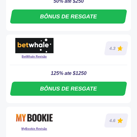
50% até $250
Observe que alguns dos links nesta página são links de
afiliados. Isso significa que podemos receber uma comissão
se você abrir novos depósitos por meio desses links. No
BÔNUS DE RESGATE
entanto, nossas recomendações são independentes e têm
como objetivo ajudá-lo a fazer escolhas de apostas bem
informadas. Sua privacidade é importante para nós. Para
obter informações sobre como lidamos com seus dados
pessoais, consulte nossa
política de privacidade
.
4.3
Jogo responsável
BetWhale Revisão
Ao explorar nossas ofertas de apostas, lembre-se de
apostar com responsabilidade. Estabeleça limites para seus
125% ate $1250
gastos e para o tempo gasto com o jogo. Lembre-se de
apostar com cautela e usar somente fundos que você possa
BÔNUS DE RESGATE
se dar ao luxo de perder. O jogo traz riscos inerentes e não
há garantias de vitória. É importante encarar o jogo como
entretenimento e não como um meio de ganhar dinheiro.
Para obter mais informações sobre práticas de jogo
responsável, incluindo dicas para reconhecer
comportamentos problemáticos e estratégias para manter o
4.6
controle, visite nossa
seção de jogo responsável
. Se estiver
preocupado com seus hábitos de jogo, procure serviços de
MyBookie Revisão
apoio profissional para obter assistência:
gambleaware.org
,