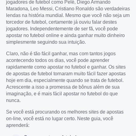
jogadores de futebol como Pelé, Diego Armando
Maradona, Leo Messi, Cristiano Ronaldo são verdadeiras
lendas na história mundial. Mesmo que você não seja um
torcedor de futebol, certamente já ouviu falar destes
jogadores. Independentemente de ser fã, você pode
apostar no futebol online e ainda ganhar muito dinheiro
simplesmente seguindo sua intuição.
Claro, não é tão fácil ganhar, mas com tantos jogos
acontecendo todos os dias, você pode aprender
rapidamente como apostar no futebol e ganhar. Os sites
de apostas de futebol tornaram muito fácil fazer apostas
hoje em dia, especialmente quando se trata de futebol.
Acrescente a isso a promessa de bônus além de sua
imaginação, e é mais fácil apostar no futebol do que
nunca.
Se você está procurando os melhores sites de apostas
on-line, você está no lugar certo. Neste guia, você
aprenderá: