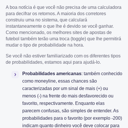
A boa notícia é que você não precisa de uma calculadora
para decifrar os retornos. A maioria dos corretores
construiu uma no sistema, que calculará
instantaneamente o que lhe é devido se você ganhar.
Como mencionado, os melhores sites de apostas de
futebol também terão uma troca (toggle) que lhe permitirá
mudar o tipo de probabilidade na hora.
Se você não estiver familiarizado com os diferentes tipos
de probabilidades, estamos aqui para ajudá-lo.
Probabilidades americanas
: também conhecido
como moneyline, essas chances são
caracterizadas por um sinal de mais (+) ou
menos (-) na frente do mais desfavorecido ou
favorito, respectivamente. Enquanto elas
parecem confusas, são simples de entender. As
probabilidades para o favorito (por exemplo -200)
indicam quanto dinheiro você deve colocar para