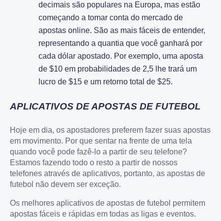
decimais são populares na Europa, mas estão
começando a tomar conta do mercado de
apostas online. São as mais fáceis de entender,
representando a quantia que você ganhará por
cada dólar apostado. Por exemplo, uma aposta
de $10 em probabilidades de 2,5 lhe trará um
lucro de $15 e um retorno total de $25.
APLICATIVOS DE APOSTAS DE FUTEBOL
Hoje em dia, os apostadores preferem fazer suas apostas
em movimento. Por que sentar na frente de uma tela
quando você pode fazê-lo a partir de seu telefone?
Estamos fazendo todo o resto a partir de nossos
telefones através de aplicativos, portanto, as apostas de
futebol não devem ser exceção.
Os melhores aplicativos de apostas de futebol permitem
apostas fáceis e rápidas em todas as ligas e eventos.