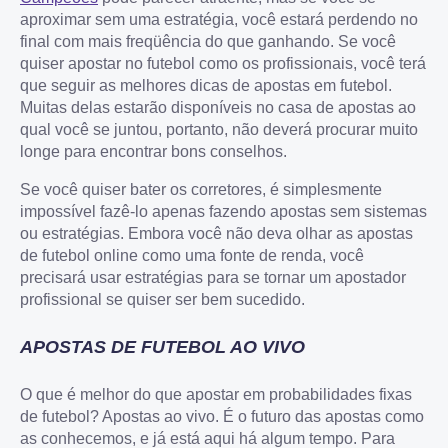
aproximar sem uma estratégia, você estará perdendo no
final com mais freqüência do que ganhando. Se você
quiser apostar no futebol como os profissionais, você terá
que seguir as melhores dicas de apostas em futebol.
Muitas delas estarão disponíveis no casa de apostas ao
qual você se juntou, portanto, não deverá procurar muito
longe para encontrar bons conselhos.
Se você quiser bater os corretores, é simplesmente
impossível fazê-lo apenas fazendo apostas sem sistemas
ou estratégias. Embora você não deva olhar as apostas
de futebol online como uma fonte de renda, você
precisará usar estratégias para se tornar um apostador
profissional se quiser ser bem sucedido.
APOSTAS DE FUTEBOL AO VIVO
O que é melhor do que apostar em probabilidades fixas
de futebol? Apostas ao vivo. É o futuro das apostas como
as conhecemos, e já está aqui há algum tempo. Para