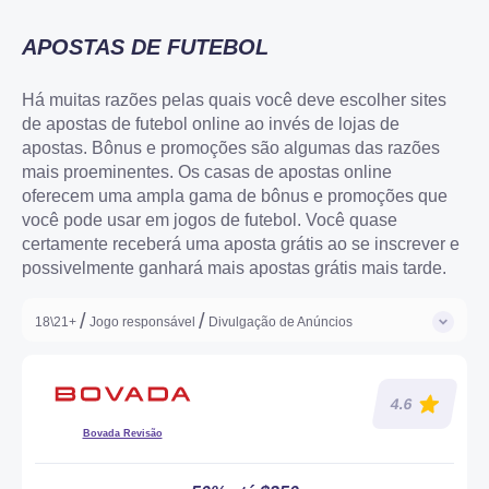
APOSTAS DE FUTEBOL
Há muitas razões pelas quais você deve escolher sites
de apostas de futebol online ao invés de lojas de
apostas. Bônus e promoções são algumas das razões
mais proeminentes. Os casas de apostas online
oferecem uma ampla gama de bônus e promoções que
você pode usar em jogos de futebol. Você quase
certamente receberá uma aposta grátis ao se inscrever e
possivelmente ganhará mais apostas grátis mais tarde.
/
/
18\21+
Jogo responsável
Divulgação de Anúncios
18+
Certifique-se de que você tem idade legal para participar de
4.6
atividades de jogos de azar em sua jurisdição antes de
prosseguir.
Bovada Revisão
Divulgação de publicidade