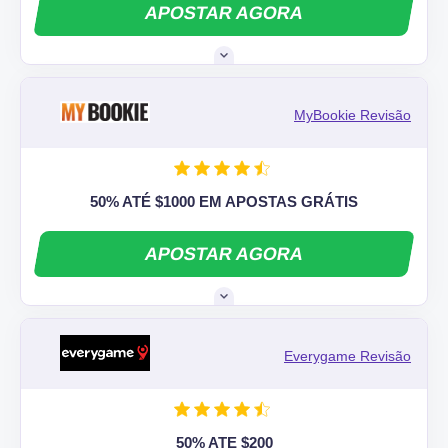
APOSTAR AGORA
MyBookie Revisão
50% ATÉ $1000 EM APOSTAS GRÁTIS
APOSTAR AGORA
Everygame Revisão
50% ATE $200