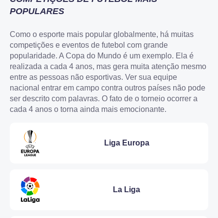
POPULARES
Como o esporte mais popular globalmente, há muitas
competições e eventos de futebol com grande
popularidade. A Copa do Mundo é um exemplo. Ela é
realizada a cada 4 anos, mas gera muita atenção mesmo
entre as pessoas não esportivas. Ver sua equipe
nacional entrar em campo contra outros países não pode
ser descrito com palavras. O fato de o torneio ocorrer a
cada 4 anos o torna ainda mais emocionante.
Liga Europa
La Liga