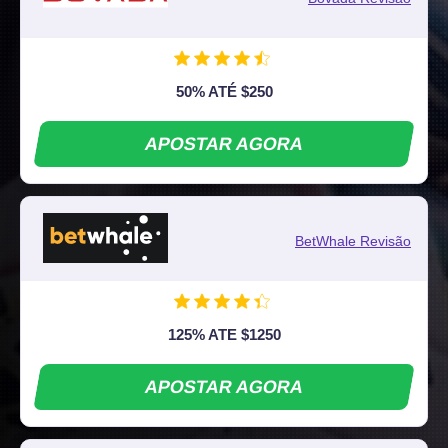
para participar de atividades de jogos de
azar em sua jurisdição antes de prosseguir.
Divulgação de publicidade
Observe que alguns dos links nesta página
50% ATÉ $250
são links de afiliados. Isso significa que
podemos receber uma comissão se você
abrir novos depósitos por meio desses
APOSTAR AGORA
links. No entanto, nossas recomendações
são independentes e têm como objetivo
ajudá-lo a fazer escolhas de apostas bem
informadas. Sua privacidade é importante
para nós. Para obter informações sobre
BetWhale Revisão
como lidamos com seus dados pessoais,
consulte nossa
política de privacidade
.
Jogo responsável
Ao explorar nossas ofertas de apostas,
125% ATE $1250
lembre-se de apostar com
responsabilidade. Estabeleça limites para
seus gastos e para o tempo gasto com o
APOSTAR AGORA
jogo. Lembre-se de apostar com cautela e
usar somente fundos que você possa se
dar ao luxo de perder. O jogo traz riscos