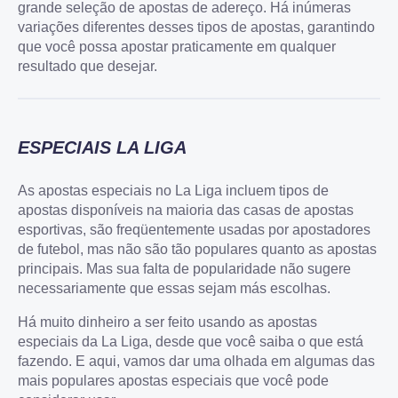
grande seleção de apostas de adereço. Há inúmeras
variações diferentes desses tipos de apostas, garantindo
que você possa apostar praticamente em qualquer
resultado que desejar.
ESPECIAIS LA LIGA
As apostas especiais no La Liga incluem tipos de
apostas disponíveis na maioria das casas de apostas
esportivas, são freqüentemente usadas por apostadores
de futebol, mas não são tão populares quanto as apostas
principais. Mas sua falta de popularidade não sugere
necessariamente que essas sejam más escolhas.
Há muito dinheiro a ser feito usando as apostas
especiais da La Liga, desde que você saiba o que está
fazendo. E aqui, vamos dar uma olhada em algumas das
mais populares apostas especiais que você pode