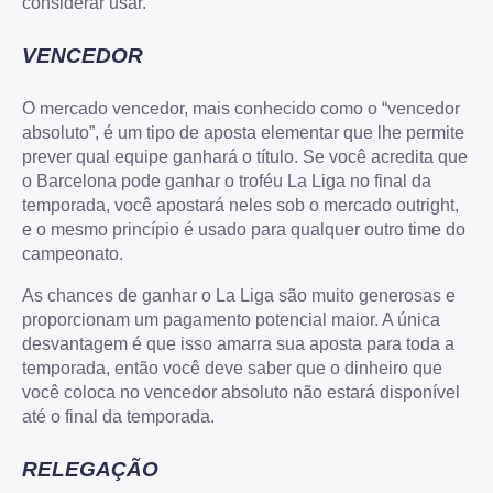
considerar usar.
VENCEDOR
O mercado vencedor, mais conhecido como o “vencedor
absoluto”, é um tipo de aposta elementar que lhe permite
prever qual equipe ganhará o título. Se você acredita que
o Barcelona pode ganhar o troféu La Liga no final da
temporada, você apostará neles sob o mercado outright,
e o mesmo princípio é usado para qualquer outro time do
campeonato.
As chances de ganhar o La Liga são muito generosas e
proporcionam um pagamento potencial maior. A única
desvantagem é que isso amarra sua aposta para toda a
temporada, então você deve saber que o dinheiro que
você coloca no vencedor absoluto não estará disponível
até o final da temporada.
RELEGAÇÃO