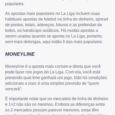
populares.
As apostas mais populares no La Liga incluem suas
habituais apostas de futebol na linha do dinheiro, spread
de pontos, totais, adereços, futuros e as preferidas de
todos, os handicaps asiáticos. Há muitas apostas a
serem usadas quando se aposta no La Liga, portanto,
sem mais delongas, aqui estão 6 das mais populares.
MONEYLINE
Moneyline é a aposta mais comum e direta que você
pode fazer nos jogos do La Liga. Com ela, você está
prevendo qual time ganhará um jogo. Não há condições
adicionais a isso; é uma simples previsão de “quem
vencerá”.
É importante notar que os mercados de linha de dinheiro
e 1×2 não são os mesmos. Embora as diferenças entre
os 2 mercados possam parecer menores, estas têm