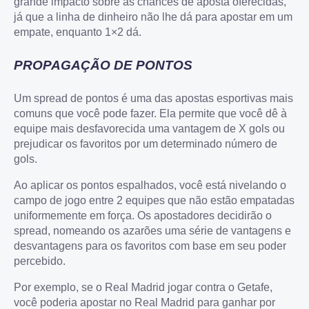
grande impacto sobre as chances de aposta oferecidas,
já que a linha de dinheiro não lhe dá para apostar em um
empate, enquanto 1×2 dá.
PROPAGAÇÃO DE PONTOS
Um spread de pontos é uma das apostas esportivas mais
comuns que você pode fazer. Ela permite que você dê à
equipe mais desfavorecida uma vantagem de X gols ou
prejudicar os favoritos por um determinado número de
gols.
Ao aplicar os pontos espalhados, você está nivelando o
campo de jogo entre 2 equipes que não estão empatadas
uniformemente em força. Os apostadores decidirão o
spread, nomeando os azarões uma série de vantagens e
desvantagens para os favoritos com base em seu poder
percebido.
Por exemplo, se o Real Madrid jogar contra o Getafe,
você poderia apostar no Real Madrid para ganhar por