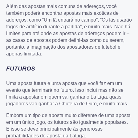
Além das apostas mais comuns de adereços, você
também poderá encontrar apostas mais exóticas de
adereços, como “Um fã entrará no campo”, “Os fãs usarão
fogos de artifício durante a partida”, e muito mais. Não há
limites para até onde as apostas de adereços podem ir –
as casas de apostas podem defini-las como quiserem,
portanto, a imaginação dos apostadores de futebol é
apenas limitada.
FUTUROS
Uma aposta futura é uma aposta que você faz em um
evento que terminará no futuro. Isso inclui mas não se
limita a apostar em quem vai ganhar o La Liga, quais
jogadores vão ganhar a Chuteira de Ouro, e muito mais.
Embora um tipo de aposta muito diferente de uma aposta
em um único jogo, os futuros são igualmente populares.
E isso se deve principalmente às generosas
probabilidades de aposta da LaLiga.