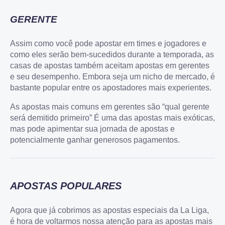
GERENTE
Assim como você pode apostar em times e jogadores e
como eles serão bem-sucedidos durante a temporada, as
casas de apostas também aceitam apostas em gerentes
e seu desempenho. Embora seja um nicho de mercado, é
bastante popular entre os apostadores mais experientes.
As apostas mais comuns em gerentes são “qual gerente
será demitido primeiro” É uma das apostas mais exóticas,
mas pode apimentar sua jornada de apostas e
potencialmente ganhar generosos pagamentos.
APOSTAS POPULARES
Agora que já cobrimos as apostas especiais da La Liga,
é hora de voltarmos nossa atenção para as apostas mais