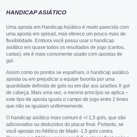
HANDICAP ASIÁTICO
Uma aposta em Handicap Asiático é muito parecida com
uma aposta em spread, mas oferece um pouco mais de
flexibilidade. Embora você possa usar o handicap
asiático em quase todos os resultados de jogo (cantos,
cartas), ele é mais comumente usado com apostas de
gol.
Assim como os pontos se espalham, o handicap asiático
aposta ou em prejudicar a equipe favorita por uma
quantidade definida de gols ou em dar aos azarões X gol
de cabeça. Mais uma vez, o mesmo princípio se aplica –
este tipo de aposta iguala o campo de jogo entre 2 times
que não se igualam uniformemente.
O handicap asiático mais comum é +/-1,5 gols, que são
adicionados ou deduzidos do placar final. Portanto, se
você apostar no Atlético de Madri -1,5 gols contra