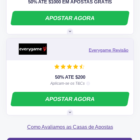
50% ATÉ $1000 EM APOSTAS GRÁTIS
APOSTAR AGORA
Everygame Revisão
50% ATE $200
Aplicam-se os T&Cs
APOSTAR AGORA
Como Avaliamos as Casas de Apostas