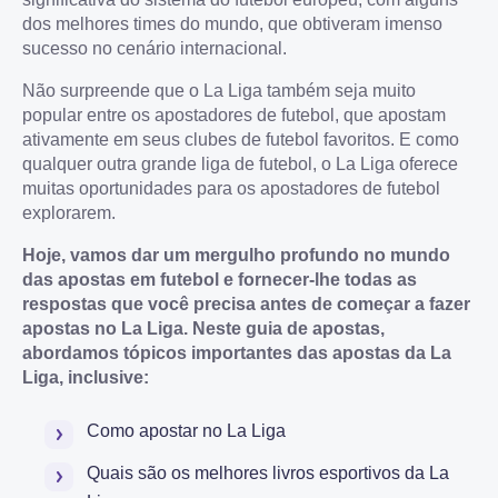
dos melhores times do mundo, que obtiveram imenso
sucesso no cenário internacional.
Não surpreende que o La Liga também seja muito
popular entre os apostadores de futebol, que apostam
ativamente em seus clubes de futebol favoritos. E como
qualquer outra grande liga de futebol, o La Liga oferece
muitas oportunidades para os apostadores de futebol
explorarem.
Hoje, vamos dar um mergulho profundo no mundo
das apostas em futebol e fornecer-lhe todas as
respostas que você precisa antes de começar a fazer
apostas no La Liga. Neste guia de apostas,
abordamos tópicos importantes das apostas da La
Liga, inclusive:
Como apostar no La Liga
Quais são os melhores livros esportivos da La