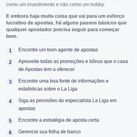
como um investimento e não como um hobby.
E embora haja muita coisa que vai para um esforço
lucrativo de apostas, há alguns passos básicos que
qualquer apostador precisa seguir para começar
bem.
Encontre um bom agente de apostas
Aproveite todas as promoções e bônus que o casa
de Apostas tem a oferecer
Encontre uma boa fonte de informações e
estatísticas sobre o La Liga
Siga as previsões do especialista La Liga em
apostas
Encontre a estratégia de aposta certa
Gerencie sua folha de banco