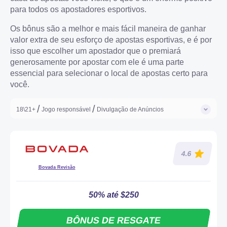
para todos os apostadores esportivos.
Os bônus são a melhor e mais fácil maneira de ganhar
valor extra de seu esforço de apostas esportivas, e é por
isso que escolher um apostador que o premiará
generosamente por apostar com ele é uma parte
essencial para selecionar o local de apostas certo para
você.
/
/
18\21+
Jogo responsável
Divulgação de Anúncios
18+
Certifique-se de que você tem idade legal para participar de
atividades de jogos de azar em sua jurisdição antes de
4.6
prosseguir.
Bovada Revisão
Divulgação de publicidade
Observe que alguns dos links nesta página são links de
50% até $250
afiliados. Isso significa que podemos receber uma comissão
se você abrir novos depósitos por meio desses links. No
BÔNUS DE RESGATE
entanto, nossas recomendações são independentes e têm