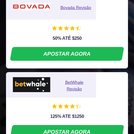
18+
Certifique-se de que você tem idade legal
Bovada Revisão
para participar de atividades de jogos de
azar em sua jurisdição antes de prosseguir.
Divulgação de publicidade
Observe que alguns dos links nesta página
são links de afiliados. Isso significa que
50% ATÉ $250
podemos receber uma comissão se você
abrir novos depósitos por meio desses
APOSTAR AGORA
links. No entanto, nossas recomendações
são independentes e têm como objetivo
ajudá-lo a fazer escolhas de apostas bem
informadas. Sua privacidade é importante
para nós. Para obter informações sobre
BetWhale
como lidamos com seus dados pessoais,
Revisão
consulte nossa
política de privacidade
.
Jogo responsável
Ao explorar nossas ofertas de apostas,
lembre-se de apostar com
responsabilidade. Estabeleça limites para
125% ATE $1250
seus gastos e para o tempo gasto com o
jogo. Lembre-se de apostar com cautela e
APOSTAR AGORA
usar somente fundos que você possa se