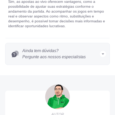
Sim, as apostas ao vivo oferecem vantagens, como a
possibilidade de ajustar suas estratégias conforme o
andamento da partida. Ao acompanhar os jogos em tempo
real e observar aspectos como ritmo, substituições e
desempenho, é possível tomar decisões mais informadas e
identificar oportunidades lucrativas.
Ainda tem dúvidas?
Pergunte aos nossos especialistas
AUTOR