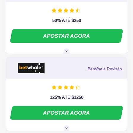
entretenimento e não como um meio de ganhar dinheiro.
Para obter mais informações sobre práticas de jogo
responsável, incluindo dicas para reconhecer
comportamentos problemáticos e estratégias para manter o
50% ATÉ $250
controle, visite nossa
seção de jogo responsável
. Se estiver
preocupado com seus hábitos de jogo, procure serviços de
apoio profissional para obter assistência:
gambleaware.org
,
APOSTAR AGORA
gamblingtherapy.org
.
BetWhale Revisão
125% ATE $1250
APOSTAR AGORA