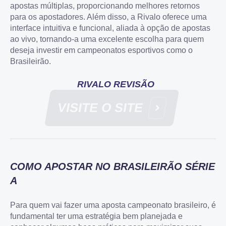
apostas múltiplas, proporcionando melhores retornos
para os apostadores. Além disso, a Rivalo oferece uma
interface intuitiva e funcional, aliada à opção de apostas
ao vivo, tornando-a uma excelente escolha para quem
deseja investir em campeonatos esportivos como o
Brasileirão.
RIVALO REVISÃO
VISITE O SITE
COMO APOSTAR NO BRASILEIRÃO SÉRIE
A
Para quem vai fazer uma aposta campeonato brasileiro, é
fundamental ter uma estratégia bem planejada e