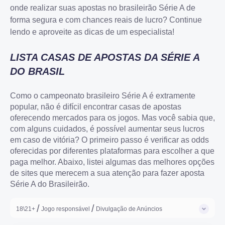
onde realizar suas apostas no brasileirão Série A de
forma segura e com chances reais de lucro? Continue
lendo e aproveite as dicas de um especialista!
LISTA CASAS DE APOSTAS DA SÉRIE A
DO BRASIL
Como o campeonato brasileiro Série A é extramente
popular, não é difícil encontrar casas de apostas
oferecendo mercados para os jogos. Mas você sabia que,
com alguns cuidados, é possível aumentar seus lucros
em caso de vitória? O primeiro passo é verificar as odds
oferecidas por diferentes plataformas para escolher a que
paga melhor. Abaixo, listei algumas das melhores opções
de sites que merecem a sua atenção para fazer aposta
Série A do Brasileirão.
/
/
18\21+
Jogo responsável
Divulgação de Anúncios