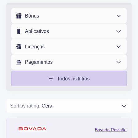
18+
Certifique-se de que você tem idade legal para participar de
atividades de jogos de azar em sua jurisdição antes de
Bônus
prosseguir.
Divulgação de publicidade
Aplicativos
Observe que alguns dos links nesta página são links de
Licenças
afiliados. Isso significa que podemos receber uma comissão
se você abrir novos depósitos por meio desses links. No
entanto, nossas recomendações são independentes e têm
Pagamentos
como objetivo ajudá-lo a fazer escolhas de apostas bem
informadas. Sua privacidade é importante para nós. Para
obter informações sobre como lidamos com seus dados
Todos os filtros
pessoais, consulte nossa
política de privacidade
.
Jogo responsável
Ao explorar nossas ofertas de apostas, lembre-se de
Sort by rating:
Geral
apostar com responsabilidade. Estabeleça limites para seus
gastos e para o tempo gasto com o jogo. Lembre-se de
apostar com cautela e usar somente fundos que você possa
se dar ao luxo de perder. O jogo traz riscos inerentes e não
Bovada Revisão
há garantias de vitória. É importante encarar o jogo como