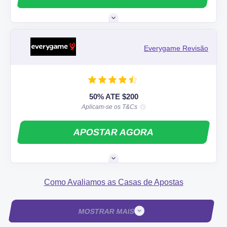
Everygame Revisão
50% ATE $200
Aplicam-se os T&Cs
APOSTAR AGORA
Como Avaliamos as Casas de Apostas
All our recommended bookmakers are
MOSTRAR MAIS
licensed and safe.