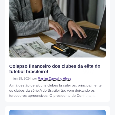
Colapso financeiro dos clubes da elite do
futebol brasileiro!
jun 18, 2024
por
Martim Carvalho Alves
A má gestão de alguns clubes brasileiros, principalmente
os clubes da série A do Brasileirão, vem deixando os
torcedores apreensivos. O presidente do Corinthians,
Augusto Melo, anunciou, no dia 10/06/2024, atrasos nos
pagamentos de funcionários do clube, com a seguinte
frase: “Estamos sangrando”. Além do inadimplemento dos