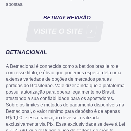
apostas.
BETWAY REVISÃO
VISITE O SITE
BETNACIONAL
A Betnacional é conhecida como a bet dos brasileiro e,
com esse título, é óbvio que podemos esperar dela uma
extensa variedade de opções de mercados para as
partidas do Brasileirão. Vale dizer ainda que a plataforma
possui autorização para operar legalmente no Brasil,
atestando a sua confiabilidade para os apostadores.
Sobre os limites e métodos de pagamento disponíveis na
Betnacional, o valor mínimo para depósito é de apenas
R$ 1,00, e essa transação deve ser realizada
exclusivamente via Pix. Essa exclusividade se deve à Lei
n.º 14.790, que restringe o uso de cartões de crédito,