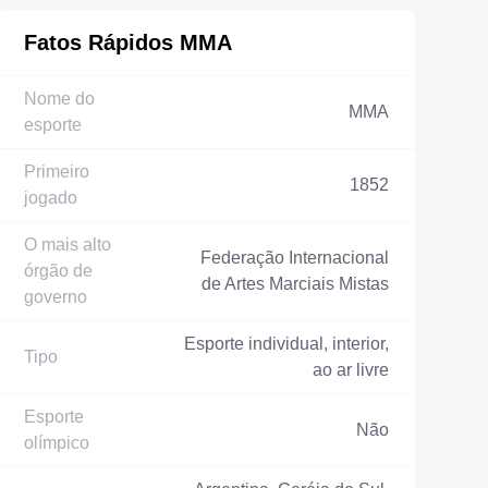
Fatos Rápidos MMA
Nome do
MMA
esporte
Primeiro
1852
jogado
O mais alto
Federação Internacional
órgão de
de Artes Marciais Mistas
governo
Esporte individual, interior,
Tipo
ao ar livre
Esporte
Não
olímpico