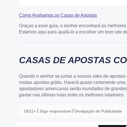
Como Avaliamos as Casas de Apostas
Graças a esse guia, o senhor encontrará os melhores 
All our recommended bookmakers are
Estamos aqui para ajudá-lo a escolher um bom site d
licensed and safe.
CASAS DE APOSTAS C
Quando o senhor se juntar a nossos sites de apostas
muitas apostas grátis. Haverá quase certamente uma a
apostadores americanos serão inundados de grandes 
gastar nas últimas lutas entre os melhores lutadores.
/
/
Jogo responsável
Divulgação de Publicidade
18\21+
18+