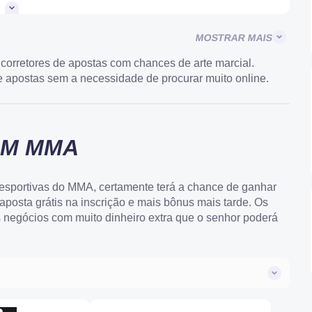
MOSTRAR MAIS
corretores de apostas com chances de arte marcial.
e apostas sem a necessidade de procurar muito online.
OM MMA
 esportivas do MMA, certamente terá a chance de ganhar
posta grátis na inscrição e mais bônus mais tarde. Os
negócios com muito dinheiro extra que o senhor poderá