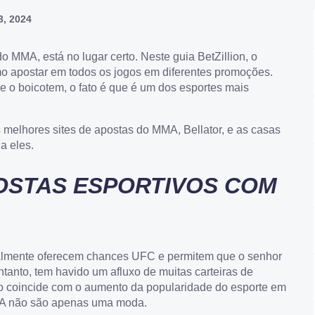
 mais informações sobre
cluindo dicas para
3, 2024
lemáticos e estratégias
nossa
seção de jogo
 MMA, está no lugar certo. Neste guia BetZillion, o
pado com seus hábitos de
profissional para obter
o apostar em todos os jogos em diferentes promoções.
amblingtherapy.org
.
 o boicotem, o fato é que é um dos esportes mais
melhores sites de apostas do MMA, Bellator, e as casas
a eles.
POSTAS ESPORTIVOS COM
lmente oferecem chances UFC e permitem que o senhor
anto, tem havido um afluxo de muitas carteiras de
so coincide com o aumento da popularidade do esporte em
MA não são apenas uma moda.