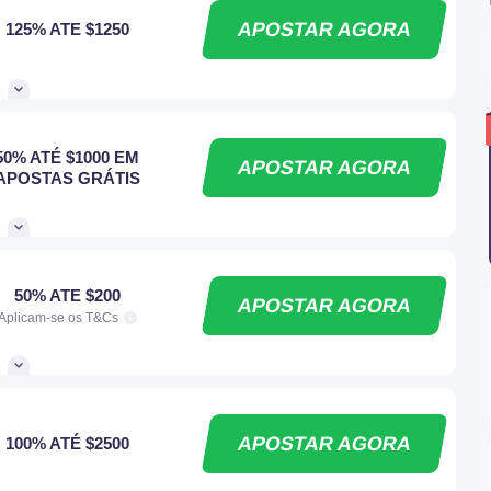
APOSTAR AGORA
125% ATE $1250
50% ATÉ $1000 EM
APOSTAR AGORA
APOSTAS GRÁTIS
50% ATE $200
APOSTAR AGORA
Aplicam-se os T&Cs
APOSTAR AGORA
100% ATÉ $2500