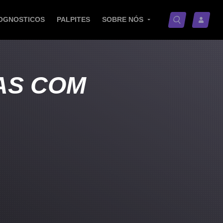
OGNOSTICOS
PALPITES
SOBRE NÓS
AS COM