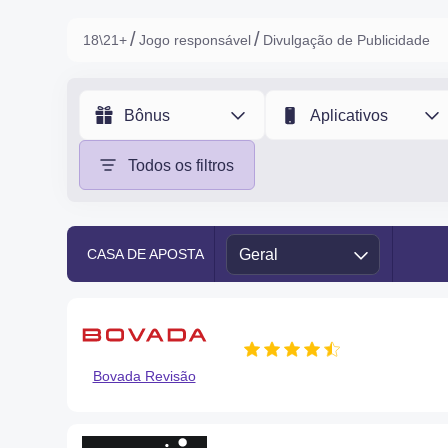
/
/
Jogo responsável
Divulgação de Publicidade
18\21+
18+
Certifique-se de que você tem idade legal para participar
Bônus
Aplicativos
prosseguir.
Divulgação de publicidade
Todos os filtros
Observe que alguns dos links nesta página são links de a
você abrir novos depósitos por meio desses links. No 
objetivo ajudá-lo a fazer escolhas de apostas bem inform
informações sobre como lidamos com seus dados pessoa
Geral
CASA DE APOSTA
Jogo responsável
Ao explorar nossas ofertas de apostas, lembre-se de apo
e para o tempo gasto com o jogo. Lembre-se de apostar
luxo de perder. O jogo traz riscos inerentes e não há gar
entretenimento e não como um meio de ganhar dinheiro. 
Bovada Revisão
responsável, incluindo dicas para reconhecer comportamen
nossa
seção de jogo responsável
. Se estiver preocupado
profissional para obter assistência:
gambleaware.org
,
gam