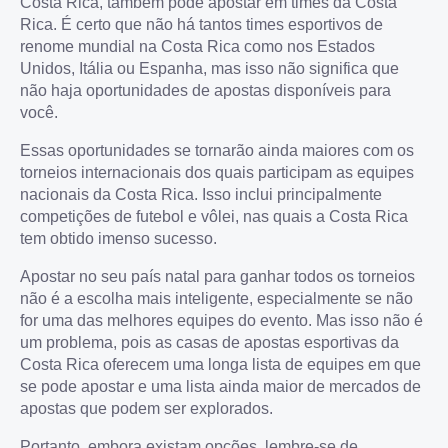
Costa Rica, também pode apostar em times da Costa
Rica. É certo que não há tantos times esportivos de
renome mundial na Costa Rica como nos Estados
Unidos, Itália ou Espanha, mas isso não significa que
não haja oportunidades de apostas disponíveis para
você.
Essas oportunidades se tornarão ainda maiores com os
torneios internacionais dos quais participam as equipes
nacionais da Costa Rica. Isso inclui principalmente
competições de futebol e vôlei, nas quais a Costa Rica
tem obtido imenso sucesso.
Apostar no seu país natal para ganhar todos os torneios
não é a escolha mais inteligente, especialmente se não
for uma das melhores equipes do evento. Mas isso não é
um problema, pois as casas de apostas esportivas da
Costa Rica oferecem uma longa lista de equipes em que
se pode apostar e uma lista ainda maior de mercados de
apostas que podem ser explorados.
Portanto, embora existam opções, lembre-se de