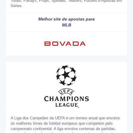
Totais, Parlays, Props, Spreads, Teasers, Futures e Apostas em
Séries.
Melhor site de apostas para
MLB
A Liga dos Campeões da UEFA é um torneio anual que envolve
os melhores times de futebol europeus que competem pelo
campeonato continental. A liga envolve centenas de partidas,