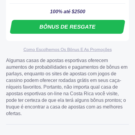
100% até $2500
BÔNUS DE RESGATE
Como Escolhemos Os Bônus E As Promoções
Algumas casas de apostas esportivas oferecem
aumentos de probabilidades e pagamentos de bônus em
parlays, enquanto os sites de apostas com jogos de
cassino podem oferecer rodadas grátis em seus caça-
níqueis favoritos. Portanto, não importa qual casa de
apostas esportivas on-line na Costa Rica você visite,
pode ter certeza de que ela terá alguns bônus prontos; o
truque é encontrar a casa de apostas com as melhores
ofertas.