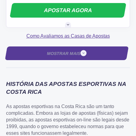
APOSTAR AGORA
Como Avaliamos as Casas de Apostas
All our recommended bookmakers are
MOSTRAR MAIS
licensed and safe.
HISTÓRIA DAS APOSTAS ESPORTIVAS NA
COSTA RICA
As apostas esportivas na Costa Rica são um tanto
complicadas. Embora as lojas de apostas (físicas) sejam
proibidas, as apostas esportivas on-line são legais desde
1999, quando o governo estabeleceu normas para que
esses sites funcionassem legalmente.