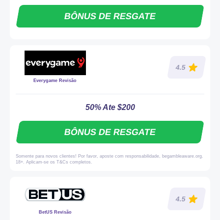
BÔNUS DE RESGATE
4.5
Everygame Revisão
50% Ate $200
BÔNUS DE RESGATE
Somente para novos clientes! Por favor, aposte com responsabilidade, begambleaware.org.
18+. Aplicam-se os T&Cs completos.
4.5
BetUS Revisão