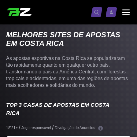
MELHORES SITES DE APOSTAS
EM COSTA RICA
As apostas esportivas na Costa Rica se popularizaram
tão rapidamente quanto em qualquer outro país,
transformando o país da América Central, com florestas
tropicais e acidentadas, em uma das regiões de apostas
mais acolhedoras e solidárias do mundo.
TOP 3 CASAS DE APOSTAS EM COSTA
RICA
/
/
18\21+
Jogo responsável
Divulgação de Anúncios