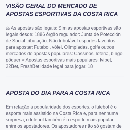
VISÃO GERAL DO MERCADO DE
APOSTAS ESPORTIVAS DA COSTA RICA
⚖️ As apostas são legais: Sim as apostas esportivas são
legais desde: 1886 órgão regulador: Junta de Potección
de Social tributação: Não tributável esportes favoritos
para apostar: Futebol, vôlei, Olimpíadas, golfe outros
mercados de apostas populares: Cassinos, loteria, bingo,
pôquer ⭐ Apostas esportivas mais populares: Ivibet,
22Bet, FreshBet idade legal para jogar: 18
APOSTA DO DIA PARA A COSTA RICA
Em relação à popularidade dos esportes, o futebol é o
esporte mais assistido na Costa Rica e, para nenhuma
surpresa, o futebol também é o esporte mais popular
entre os apostadores. Os apostadores não só gostam de