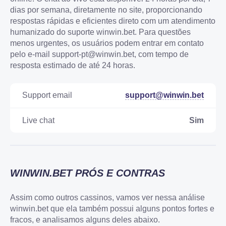
dias por semana, diretamente no site, proporcionando
respostas rápidas e eficientes direto com um atendimento
humanizado do suporte winwin.bet. Para questões
menos urgentes, os usuários podem entrar em contato
pelo e-mail
support-pt@winwin.bet
, com tempo de
resposta estimado de até 24 horas.
Support email
support@winwin.bet
Live chat
Sim
WINWIN.BET PRÓS E CONTRAS
Assim como outros cassinos, vamos ver nessa análise
winwin.bet que ela também possui alguns pontos fortes e
fracos, e analisamos alguns deles abaixo.