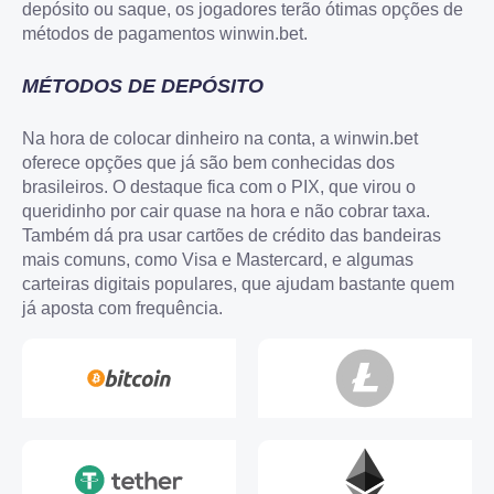
depósito ou saque, os jogadores terão ótimas opções de
métodos de pagamentos winwin.bet.
MÉTODOS DE DEPÓSITO
Na hora de colocar dinheiro na conta, a winwin.bet
oferece opções que já são bem conhecidas dos
brasileiros. O destaque fica com o PIX, que virou o
queridinho por cair quase na hora e não cobrar taxa.
Também dá pra usar cartões de crédito das bandeiras
mais comuns, como Visa e Mastercard, e algumas
carteiras digitais populares, que ajudam bastante quem
já aposta com frequência.