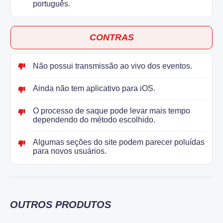
português.
CONTRAS
Não possui transmissão ao vivo dos eventos.
Ainda não tem aplicativo para iOS.
O processo de saque pode levar mais tempo
dependendo do método escolhido.
Algumas seções do site podem parecer poluídas
para novos usuários.
OUTROS PRODUTOS