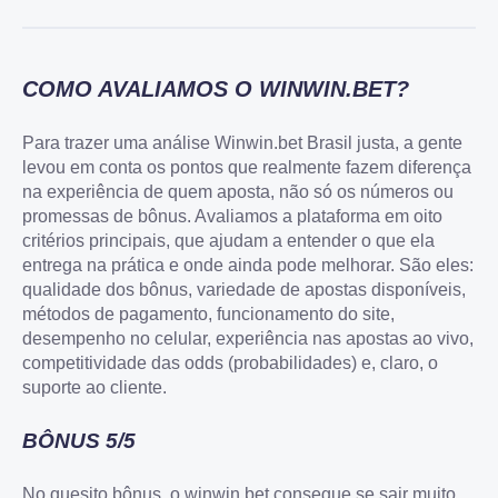
COMO AVALIAMOS O WINWIN.BET?
Para trazer uma análise Winwin.bet Brasil justa, a gente
levou em conta os pontos que realmente fazem diferença
na experiência de quem aposta, não só os números ou
promessas de bônus. Avaliamos a plataforma em oito
critérios principais, que ajudam a entender o que ela
entrega na prática e onde ainda pode melhorar. São eles:
qualidade dos bônus, variedade de apostas disponíveis,
métodos de pagamento, funcionamento do site,
desempenho no celular, experiência nas apostas ao vivo,
competitividade das odds (probabilidades) e, claro, o
suporte ao cliente.
BÔNUS 5/5
No quesito bônus, o winwin.bet consegue se sair muito