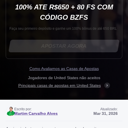
100% ATE R$650 + 80 FS COM
CÓDIGO BZFS
Faça seu primeiro depósito e ganhe um 100% bônus de até 650 BRL
APOSTAR AGORA
Como Avaliamos as Casas de Apostas
Jogadores de United States não aceitos
Principais casas de apostas em United States
Escrito por:
Atualizado:
Martim Carvalho Alves
Mar 31, 2026