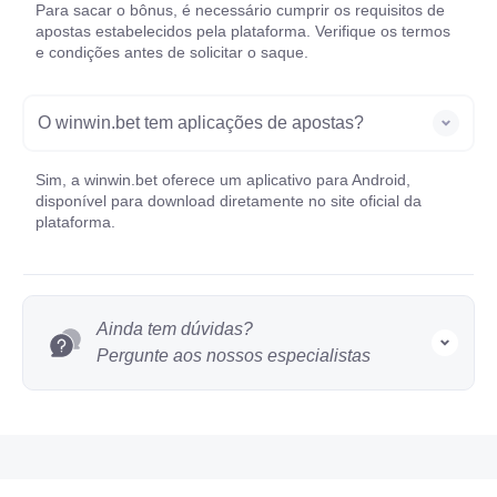
Para sacar o bônus, é necessário cumprir os requisitos de
apostas estabelecidos pela plataforma. Verifique os termos
e condições antes de solicitar o saque.​
O winwin.bet tem aplicações de apostas?
Sim, a winwin.bet oferece um aplicativo para Android,
disponível para download diretamente no site oficial da
plataforma.​
Ainda tem dúvidas?
Pergunte aos nossos especialistas